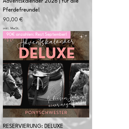
Adventskalender 2026 | für alle
Pferdefreunde!
Preis
90,00 €
inkl. MwSt.
90€ anzahlen: Rest September!
RESERVIERUNG: DELUXE