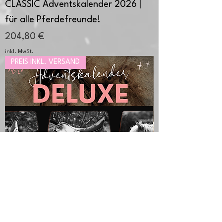
CLASSIC Adventskalender 2026 |
für alle Pferdefreunde!
Preis
204,80 €
inkl. MwSt.
PREIS INKL. VERSAND
DELUXE Adventskalender 2026 |