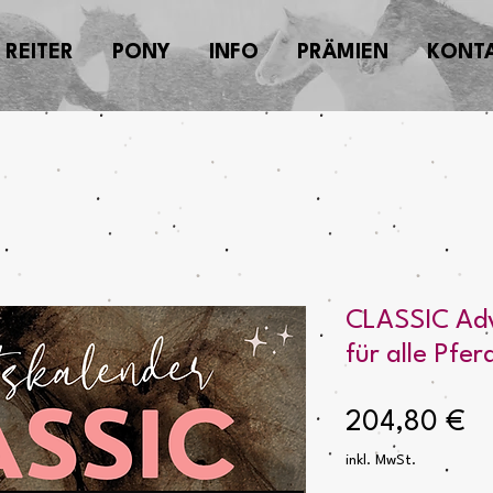
REITER
PONY
INFO
PRÄMIEN
KONT
CLASSIC Adv
für alle Pfe
Pr
204,80 €
inkl. MwSt.