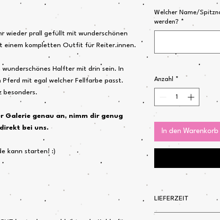
Welcher Name/Spitzna
werden?
*
hr wieder prall gefüllt mit wunderschönen
t einem kompletten Outfit für Reiter.innen.
n wunderschönes Halfter mit drin sein. In
Anzahl
*
 Pferd mit egal welcher Fellfarbe passt.
nz besonders.
der Galerie genau an, nimm dir genug
direkt bei uns.
In den Warenkorb
de kann starten! :)
LIEFERZEIT
Mitte November 2026