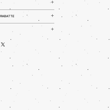
chlossen.
 RABATTE
ind in diesem Jahr
nicht
önnen
nicht
mit Rabattcodes
len beachten.
 deine reguläre Größe angeben.
hstum direkt eine Nummer größer