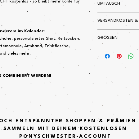
CHT kostenlos - so bleibt mehr Kohle für
UMTAUSCH
Vom Umtausch ausges
VERSANDKOSTEN &
 anderem im Kalender:
Die Adventskalender s
GRÖSSEN
chuhe, personalisiertes Shirt, Reitsocken,
versandkostenfrei!
Die Reservierungen k
rtemonnaie, Armband, Trinkflasche,
Bitte die Größentabel
kombiniert werden!
nd vieles mehr.
Für die Kleidergrößen
Tipp:
für Kids im Wac
angeben!
S KOMBINIERT WERDEN!
OCH ENTSPANNTER SHOPPEN & PRÄMIEN
SAMMELN MIT DEINEM KOSTENLOSEN
PONYSCHWESTER-ACCOUNT