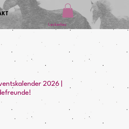
AKT
Leckerlies
entskalender 2026 |
rdefreunde!
eis