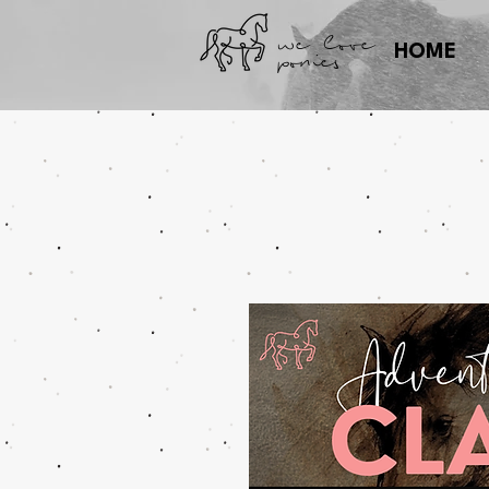
we love
ponies
HOME