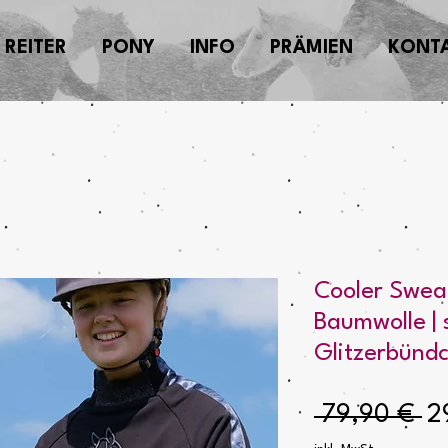
REITER
PONY
INFO
PRÄMIEN
KONT
Cooler Sweat
Baumwolle | 
Glitzerbünd
St
 79,90 € 
2