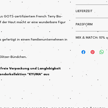
auf Links waschen.
Unbedruckt:
21 Tage
LIEFERZEIT
Retour mit Gebühr von
s GOTS-zertifiziertem French Terry Bio-
Gebühr? Einfach Betr
In der Regel: 4-10 We
f der Haut macht er eine wunderbare Figur
PASSFORM
In Einzelfällen kann di
Individuell Bedruck
dauern.
bei fehlerhaftem Druc
Eher locker geschnitte
MIX & MATCH: 10% s
Fällt der Größe entspr
 gefertigt in einem Familienunternehmen in
Unser Model trägt be
Reitleggings oder Rei
Größe L.
deiner Wahl 10% spar
-Glitzer-Bündchen.
Der Betrag wird auto
HAPPY SHOPPING T
kfreie Verpackung und Langlebigkeit
onderkollektion "KYUMA" aus