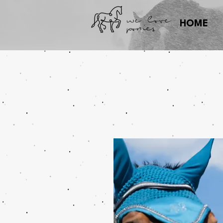
we love
ponies
HOME