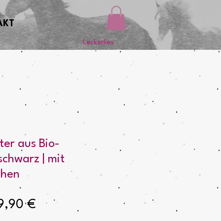
AKT
Leckerlies
er aus Bio-
schwarz | mit
chen
andardpreis
Sale-
9,90 €
Preis