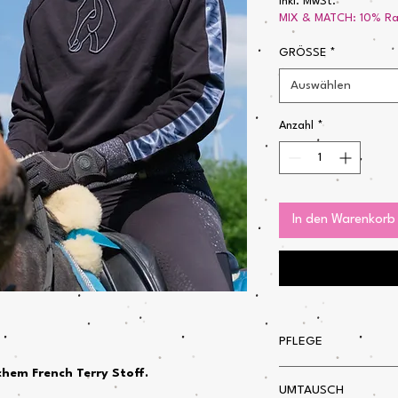
inkl. MwSt.
MIX & MATCH: 10% Rab
GRÖSSE
*
Auswählen
Anzahl
*
In den Warenkorb
PFLEGE
hem French Terry Stoff.
Easy waschbar bei 30°
UMTAUSCH
Bitte kein Weichspüle