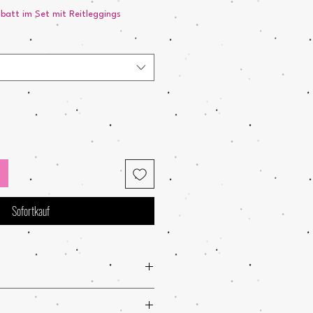
att im Set mit Reitleggings
Sofortkauf
.
r und kein Trockner und am Liebsten