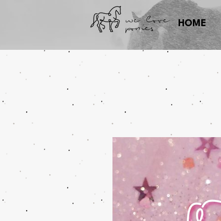
we love
ponies
HOME