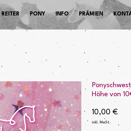
REITER
PONY
INFO
PRÄMIEN
KONT
Ponyschweste
Höhe von 10
Prei
10,00 €
inkl. MwSt.