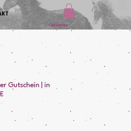
AKT
Leckerlies
r Gutschein | in
€
s