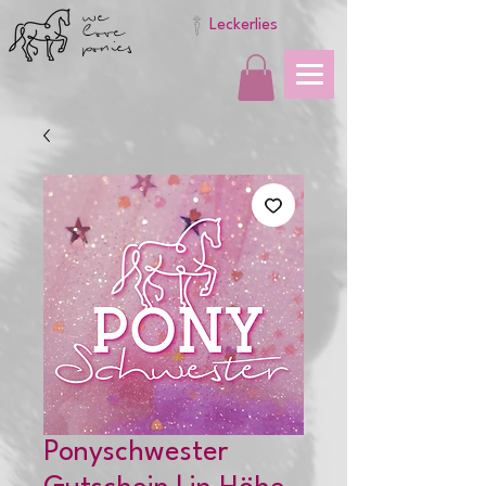
we
love
Leckerlies
ponies
Ponyschwester