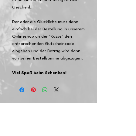
Code eintragen und fertig ist Dein
Geschenk!
Der oder die Glückliche muss dann
einfach bei der Bestellung in unserem
Onlineshop an der "Kasse" den
entsprechenden Gutscheincode
eingeben und der Betrag wird dann
von seiner Bestellsumme abgezogen.
Viel Spaß beim Schenken!
NOCH ENTSPANNTER SHOPPEN & PRÄMIEN
SAMMELN MIT DEINEM KOSTENLOSEN
PONYSCHWESTER-ACCOUNT
Anmelden