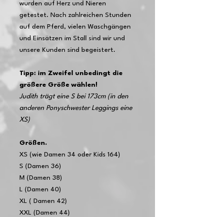
wurden auf Herz und Nieren
getestet. Nach zahlreichen Stunden
auf dem Pferd, vielen Waschgängen
und Einsätzen im Stall sind wir und
unsere Kunden sind begeistert.
Tipp: im Zweifel unbedingt die
größere Größe wählen!
Judith trägt eine S bei 173cm (in den
anderen Ponyschwester Leggings eine
XS)
Größen.
XS (wie Damen 34 oder Kids 164)
S (Damen 36)
M (Damen 38)
L (Damen 40)
XL ( Damen 42)
XXL (Damen 44)