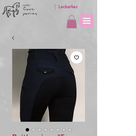
we
love
Leckerlies
ponies