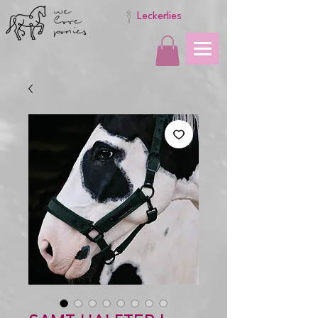
we
love
Leckerlies
ponies