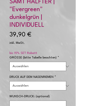
SAMT HALFTER |
"Evergreen"
dunkelgrün |
INDIVIDUELL
Preis
39,90 €
inkl. MwSt.
bis 15% SET Rabatt
GRÖSSE (bitte Tabelle beachten)
*
DRUCK AUF DEM NASENRIEMEN
*
WUNSCH-DRUCK: (optional)