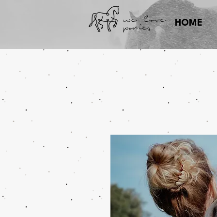
we love
ponies
HOME