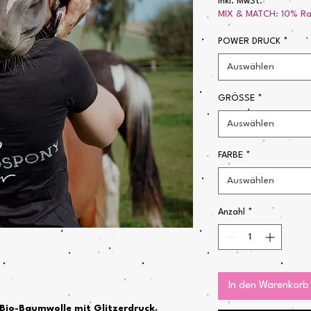
inkl. MwSt.
MIX & MATCH: 10% Rab
POWER DRUCK
*
Auswählen
GRÖSSE
*
Auswählen
FARBE
*
Auswählen
Anzahl
*
In den Warenkorb
Bio-Baumwolle mit Glitzerdruck.