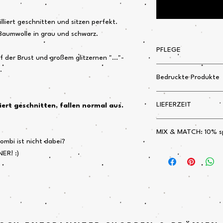
ailliert geschnitten und sitzen perfekt.
Baumwolle in grau und schwarz.
PFLEGE
f der Brust und großem glitzernen "..."-
Bitte wasch das gute 
.
Bedruckte Produkte
den Druck lange glitzer
Trockner landen!
Artikel mit individuel
LIEFERZEIT
iert geschnitten, fallen normal aus.
Bilder auf der Websit
Bitte mit Feinwaschmi
wenig künstlerische Fre
In der Regel etwa 4-7 
immer das schönste Tei
MIX & MATCH: 10% s
mbi ist nicht dabei?
Reitleggings oder Rei
ER! :)
deiner Wahl 10% spar
Der Betrag wird auto
HAPPY SHOPPING T