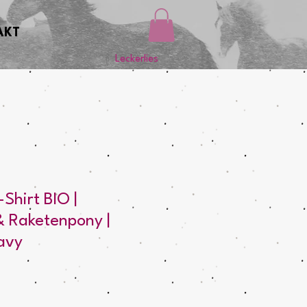
AKT
Leckerlies
Shirt BIO |
 Raketenpony |
avy
is