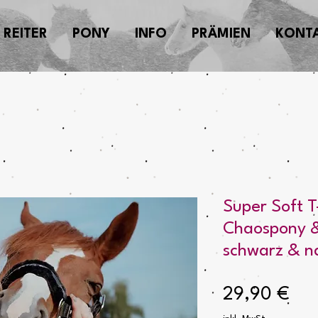
REITER
PONY
INFO
PRÄMIEN
KONT
Super Soft T-
Chaospony &
schwarz & n
Pre
29,90 €