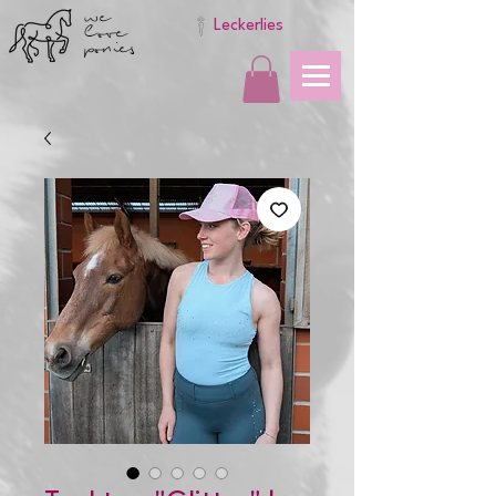
we
love
Leckerlies
ponies