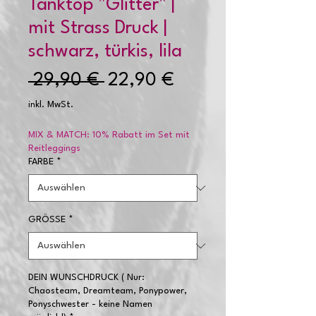
Tanktop "Glitter" |
mit Strass Druck |
schwarz, türkis, lila
Standardpreis
Sale-
 29,90 € 
22,90 €
Preis
inkl. MwSt.
MIX & MATCH: 10% Rabatt im Set mit
Reitleggings
FARBE
*
GRÖSSE
*
DEIN WUNSCHDRUCK ( Nur:
Chaosteam, Dreamteam, Ponypower,
Ponyschwester - keine Namen