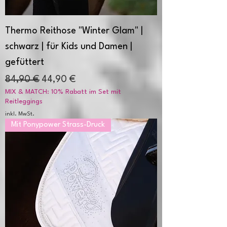
Thermo Reithose "Winter Glam" |
schwarz | für Kids und Damen |
gefüttert
Standardpreis
Sale-Preis
84,90 €
44,90 €
MIX & MATCH: 10% Rabatt im Set mit
Reitleggings
inkl. MwSt.
Mit Ponypower Strass-Druck