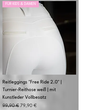
FÜR KIDS & DAMEN
Reitleggings "Free Ride 2.0" |
Turnier-Reithose weiß | mit
Kunstleder Vollbesatz
Standardpreis
Sale-Preis
99,90 €
79,90 €