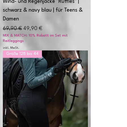
Wind- und Regenjacke "Ruffles" |
schwarz & navy blau | für Teens &
Damen
Standardpreis
Sale-Preis
69,90 €
49,90 €
MIX & MATCH: 10% Rabatt im Set mit
Reitleggings
inkl. MwSt.
Größe 128 bis 44