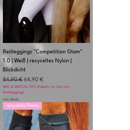
Reitleggings "Competition Glam"
1.0 | Weiß | recyceltes Nylon |
Blickdicht
Standardpreis
Sale-Preis
84,90 €
64,90 €
MIX & MATCH: 10% Rabatt im Set mit
Reitleggings
inkl. MwSt.
recyceltes Fleece