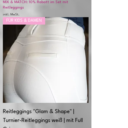
MIX & MATCH: 10% Rabatt im Set mit
Reitleggings
inkl. MwSt.
FÜR KIDS & DAMEN
Reitleggings "Glam & Shape" |
Turnier-Reitleggings weiß | mit Full