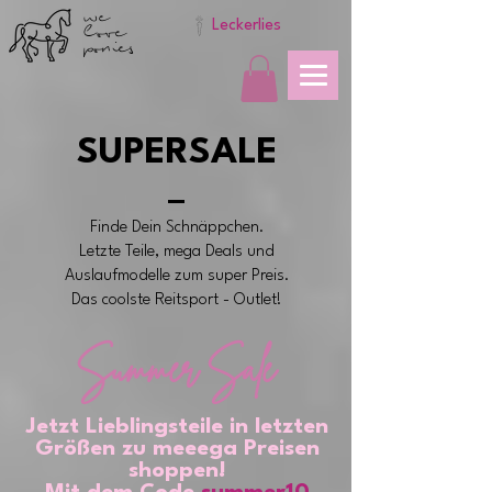
we
love
Leckerlies
ponies
SUPERSALE
Finde Dein Schnäppchen.
Letzte Teile, mega Deals und
Auslaufmodelle zum super Preis.
Das coolste Reitsport - Outlet!
Summer Sale
Jetzt Lieblingsteile in letzten
Größen zu meeega Preisen
shoppen!