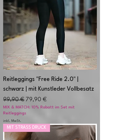
Reitleggings "Free Ride 2.0" |
schwarz | mit Kunstleder Vollbesatz
Standardpreis
Sale-Preis
99,90 €
79,90 €
MIX & MATCH: 10% Rabatt im Set mit
Reitleggings
inkl. MwSt.
MIT STRASS DRUCK