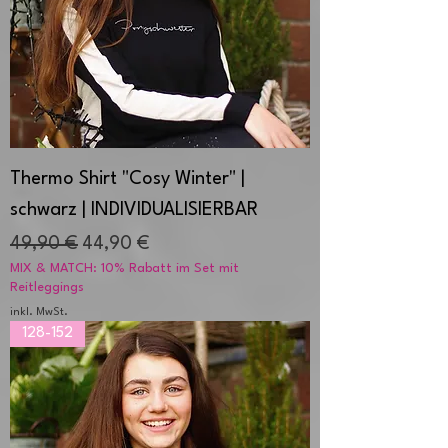
Thermo Shirt "Cosy Winter" |
schwarz | INDIVIDUALISIERBAR
Standardpreis
Sale-Preis
49,90 €
44,90 €
MIX & MATCH: 10% Rabatt im Set mit
Reitleggings
inkl. MwSt.
128-152