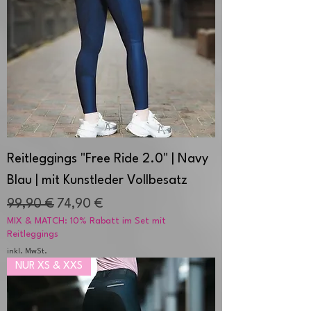
Reitleggings "Free Ride 2.0" | Navy
Blau | mit Kunstleder Vollbesatz
Standardpreis
Sale-Preis
99,90 €
74,90 €
MIX & MATCH: 10% Rabatt im Set mit
Reitleggings
inkl. MwSt.
NUR XS & XXS