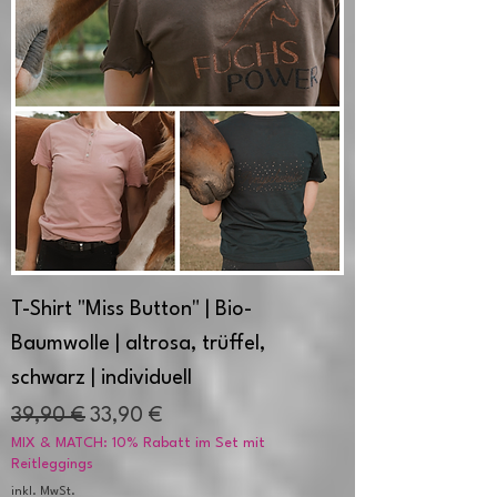
T-Shirt "Miss Button" | Bio-
Baumwolle | altrosa, trüffel,
schwarz | individuell
Standardpreis
Sale-Preis
39,90 €
33,90 €
MIX & MATCH: 10% Rabatt im Set mit
Reitleggings
inkl. MwSt.