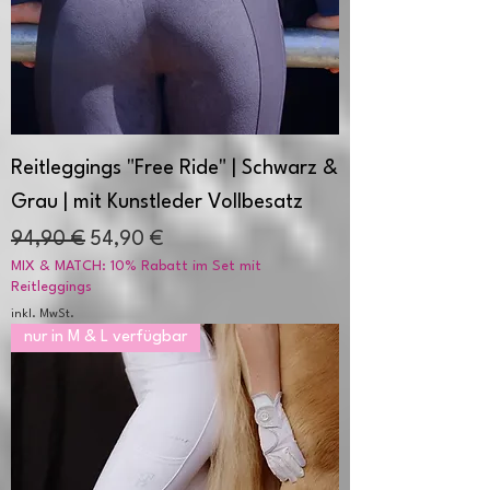
Reitleggings "Free Ride" | Schwarz &
Grau | mit Kunstleder Vollbesatz
Standardpreis
Sale-Preis
94,90 €
54,90 €
MIX & MATCH: 10% Rabatt im Set mit
Reitleggings
inkl. MwSt.
nur in M & L verfügbar