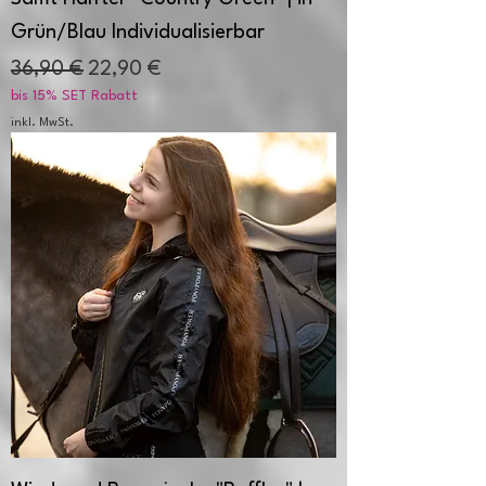
Grün/Blau Individualisierbar
Standardpreis
Sale-Preis
36,90 €
22,90 €
bis 15% SET Rabatt
inkl. MwSt.