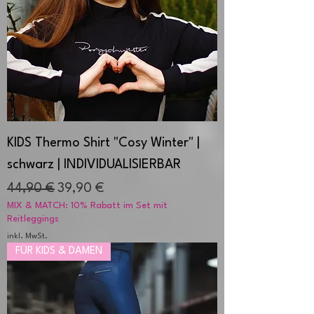
KIDS Thermo Shirt "Cosy Winter" |
schwarz | INDIVIDUALISIERBAR
Standardpreis
Sale-Preis
44,90 €
39,90 €
MIX & MATCH: 10% Rabatt im Set mit
Reitleggings
inkl. MwSt.
FÜR KIDS & DAMEN