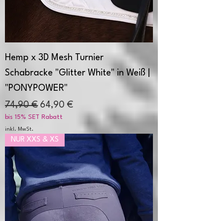
Hemp x 3D Mesh Turnier
Schabracke "Glitter White" in Weiß |
"PONYPOWER"
Standardpreis
Sale-Preis
74,90 €
64,90 €
bis 15% SET Rabatt
inkl. MwSt.
NUR XXS & XS