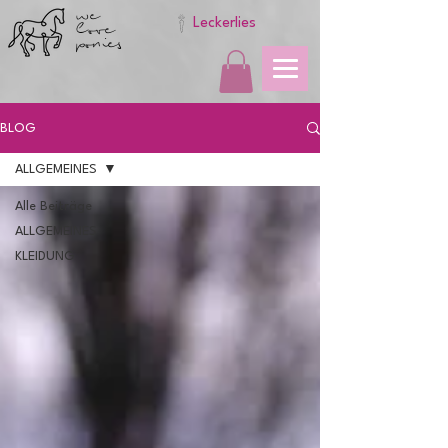
we
love
Leckerlies
ponies
BLOG
ALLGEMEINES
Alle Beiträge
ALLGEMEINES
KLEIDUNG